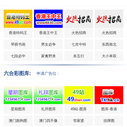
香港特码王
香港王中王
火热招商
火热招商
琴棋书画
男女必争
七肖中特
东西南北
七段必中
家禽野兽
杀五行
大小单双
六合彩图库:
申请广告位
星期图库
礼拜图库
49站-图库
图库-香港
澳门跑狗图
澳门四不像
管家婆
挂牌图