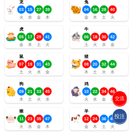
龙
兔
03
15
27
39
04
16
28
40
火
水
金
木
金
木
土
火
虎
牛
05
17
29
41
06
18
30
42
金
木
土
火
土
火
水
金
鼠
猪
07
19
31
43
08
20
32
44
土
火
水
金
木
土
火
水
狗
鸡
09
21
33
45
10
22
34
46
交流
木
土
火
水
火
水
金
木
猴
羊
投注
11
23
35
47
12
24
36
48
火
水
金
木
金
木
土
火